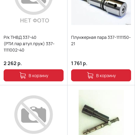
Р/к ТНВД 337-40
Плунжерная пара 337-1111150-
(РТИ.пар.втул.пруж) 337-
21
1111002-40
2 262
р.
1 761
р.
В корзину
В корзину