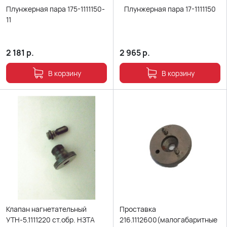
Плунжерная пара 175-1111150-
Плунжерная пара 17-1111150
11
2 181
р.
2 965
р.
В корзину
В корзину
Клапан нагнетательный
Проставка
УТН-5.1111220 ст.обр. НЗТА
216.1112600(малогабаритные