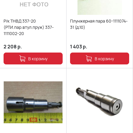
Р/к ТНВД 337-20
Плунжерная пара 60-1111074-
(РТИ.пар.втул.пруж) 337-
31 (д.10)
1111002-20
2 208
р.
1 403
р.
В корзину
В корзину