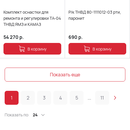
Комплект оснастки для
Р/к ТНВД 80-1111012-03 рти,
ремонта и регулировки ТА-04
паронит
ТНВД ЯМЗ и КАМАЗ
54 270
р.
690
р.
В корзину
В корзину
Показать еще
1
2
3
4
5
...
11
Показать по:
24