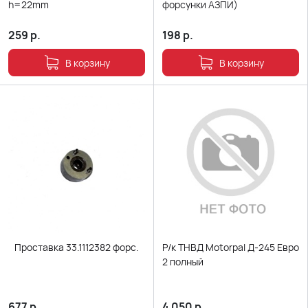
h=22mm
форсунки АЗПИ)
259
р.
198
р.
В корзину
В корзину
Проставка 33.1112382 форс.
Р/к ТНВД Motorpal Д-245 Евро
2 полный
677
р.
4 050
р.