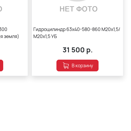
300
Гидроцилиндр 63х40-580-860 М20х1,5/
ая земля)
М20х1,5 УБ
31 500
р.
В корзину