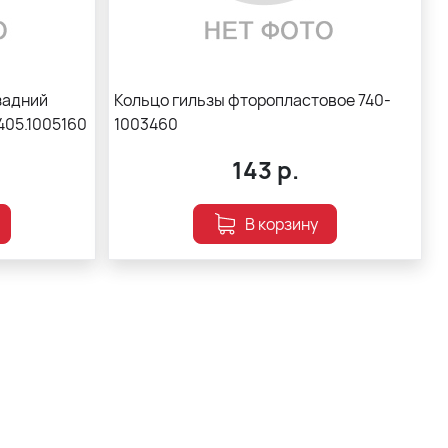
задний
Кольцо гильзы фторопластовое 740-
405.1005160
1003460
143
р.
В корзину