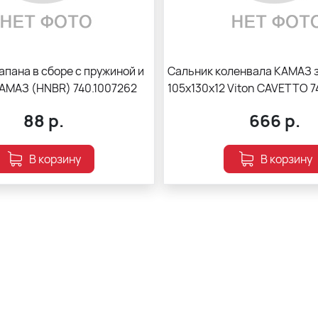
пана в сборе с пружиной и
Сальник коленвала КАМАЗ 
АМАЗ (HNBR) 740.1007262
105х130х12 Viton CAVETTO 7
88
р.
666
р.
В корзину
В корзину