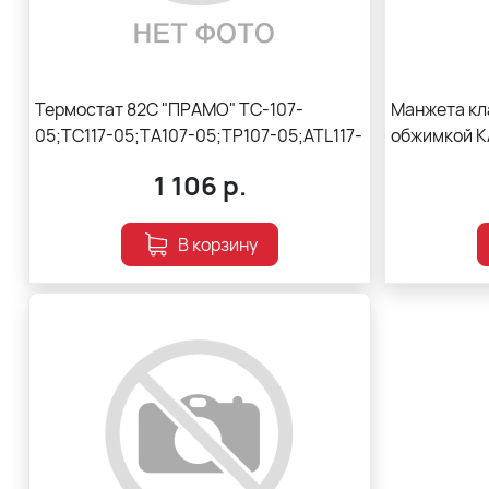
Термостат 82С "ПРАМО" ТС-107-
Манжета кла
05;ТС117-05;ТА107-05;ТР107-05;ATL117-
обжимкой К
05;406.1306100-202, ТР2-1306100 ТС
(СТР)
1 106
р.
В корзину