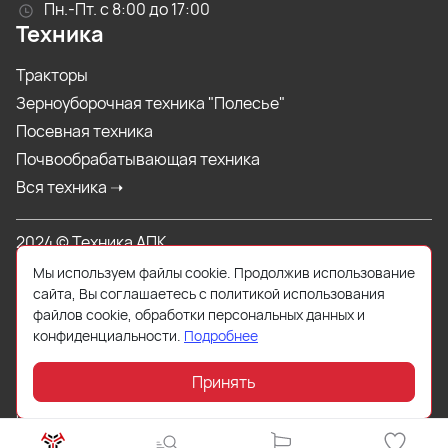
Пн.-Пт. с 8:00 до 17:00
Техника
Тракторы
Зерноуборочная техника "Полесье"
Посевная техника
Почвообрабатывающая техника
Вся техника ➝
2024 © Техника АПК
Мы используем файлы cookie. Продолжив использование
Продажа сельхозтехники, производство и реализация
сайта, Вы соглашаетесь с политикой использования
запасных частей к технике сельскохозяйственного,
файлов cookie, обработки персональных данных и
промышленного и гражданского назначения.
конфиденциальности.
Подробнее
Данный интернет-сайт носит исключительно информационный
характер и ни при каких условиях не является публичной офертой,
Принять
определяемой положениями Статьи 437 (2) Гражданского кодекса
РФ.