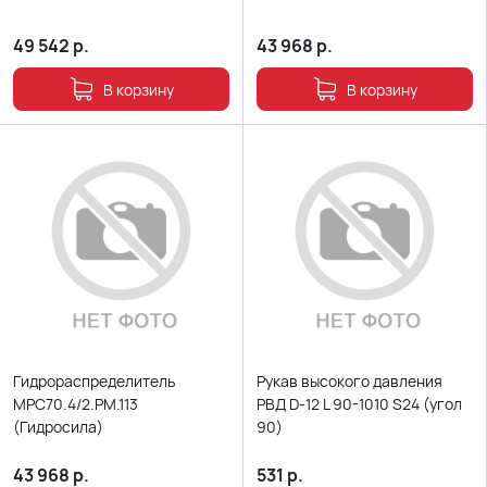
49 542
р.
43 968
р.
В корзину
В корзину
Гидрораспределитель
Рукав высокого давления
МРС70.4/2.РМ.113
РВД D-12 L 90-1010 S24 (угол
(Гидросила)
90)
43 968
р.
531
р.