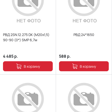
РВД 2SN.12.275 DK (М20х1,5)
РВД 24*1650
90-90 (0*) SMP 6,7м
4 485
р.
588
р.
В корзину
В корзину