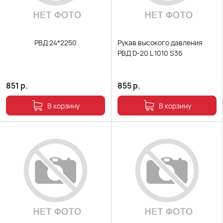
РВД 24*2250
Рукав высокого давления
РВД D-20 L 1010 S36
851
р.
855
р.
В корзину
В корзину