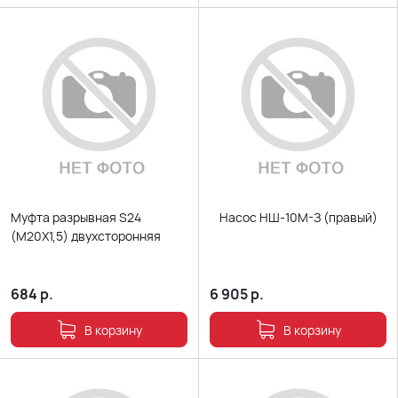
Муфта разрывная S24
Насос НШ-10М-З (правый)
(М20Х1,5) двухсторонняя
684
р.
6 905
р.
В корзину
В корзину