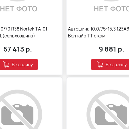
0/70 R38 Nortek TA-01
Автошина 10.0/75-15,3 123А6
TL(сельхозшина)
Волтайр ТТ с кам.
57 413
р.
9 881
р.
В корзину
В корзину