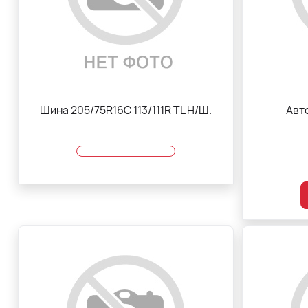
Шина 205/75R16C 113/111R TL Н/Ш.
Авт