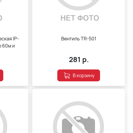
ская IP-
Вентиль TR-501
о 60м и
281
р.
В корзину