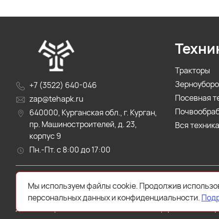
Техни
Тракторы
Зерноуборо
+7 (3522) 640-046
Посевная т
zap@tehapk.ru
Почвообра
640000, Курганская обл., г. Курган,
пр. Машиностроителей, д. 23,
Вся техник
корпус 9
Пн.-Пт. с 8:00 до 17:00
2024 © Техника АПК
Мы используем файлы cookie. Продолжив использов
Продажа сельхозтехники, производство и реализация 
персональных данных и конфиденциальности.
Под
Данный интернет-сайт носит исключительно информационный харак