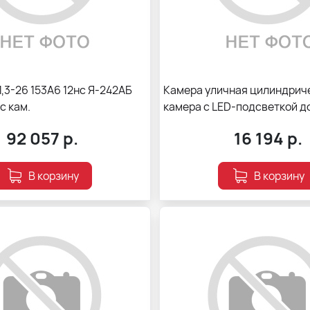
,3-26 153А6 12нс Я-242АБ
Камера уличная цилиндриче
с кам.
камера с LED-подсветкой д
технологий AcuSense1/2.8"
92 057
р.
16 194
р.
В корзину
В корзину