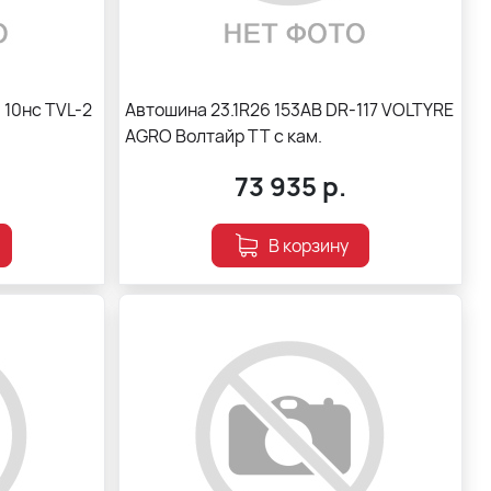
 10нс TVL-2
Автошина 23.1R26 153АВ DR-117 VOLTYRE
AGRO Волтайр ТТ с кам.
73 935
р.
В корзину