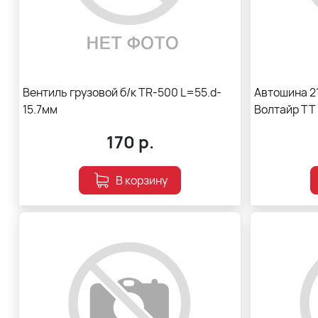
Вентиль грузовой б/к TR-500 L=55.d-
Автошина 21
15.7мм
Волтайр ТТ 
170
р.
В корзину