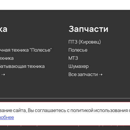
ка
Запчасти
ПТЗ (Кировец)
чная техника "Полесье"
Полесье
ехника
МТЗ
батывающая техника
Шумахер
а ➝
Все запчасти ➝
ание сайта, Вы соглашаетесь с политикой использования 
запасных частей к технике сельскохозяйственного, промы
робнее
тер и ни при каких условиях не является публичной офертой, определя