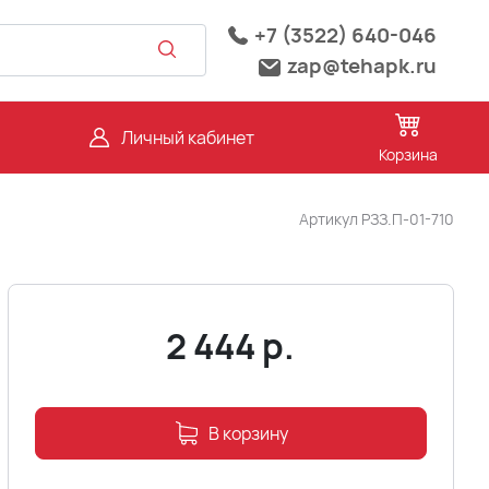
+7 (3522) 640-046
zap@tehapk.ru
Личный кабинет
Корзина
Артикул
РЗЗ.П-01-710
2 444
р.
В корзину