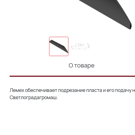
О товаре
Лемех обеспечивает подрезание пласта и его подачу 
Светлоградагромаш.