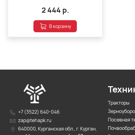
2 444
р.
В корзину
Техни
Тракторы
Зерноуборо
+7 (3522) 640-046
Посевная т
zap@tehapk.ru
Почвообра
640000, Курганская обл., г. Курган,