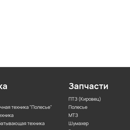
ка
Запчасти
ПТЗ (Кировец)
чная техника "Полесье"
Полесье
ехника
МТЗ
батывающая техника
Шумахер