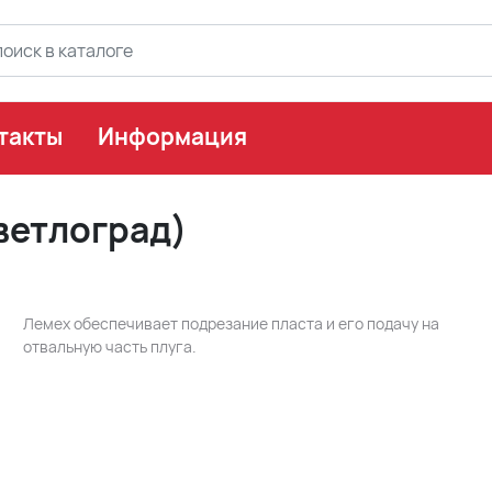
такты
Информация
ветлоград)
Лемех обеспечивает подрезание пласта и его подачу на
отвальную часть плуга.