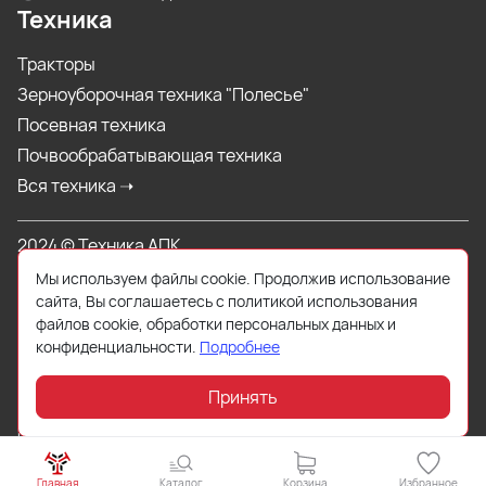
Техника
Тракторы
Зерноуборочная техника "Полесье"
Посевная техника
Почвообрабатывающая техника
Вся техника ➝
2024 © Техника АПК
Мы используем файлы cookie. Продолжив использование
Продажа сельхозтехники, производство и реализация
сайта, Вы соглашаетесь с политикой использования
запасных частей к технике сельскохозяйственного,
файлов cookie, обработки персональных данных и
промышленного и гражданского назначения.
конфиденциальности.
Подробнее
Данный интернет-сайт носит исключительно информационный
характер и ни при каких условиях не является публичной офертой,
Принять
определяемой положениями Статьи 437 (2) Гражданского кодекса
РФ.
Главная
Каталог
Корзина
Избранное