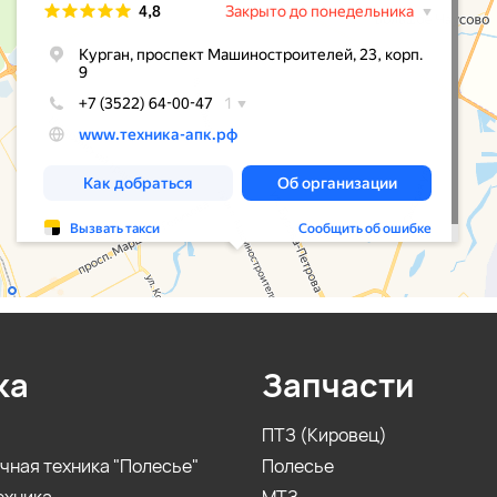
ка
Запчасти
ПТЗ (Кировец)
чная техника "Полесье"
Полесье