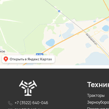
Техни
Тракторы
Зерноуборо
+7 (3522) 640-046